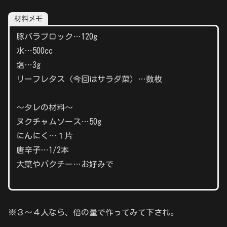
材料メモ
豚バラブロック…120g
水…500cc
塩…3g
リーフレタス（今回はサラダ菜）…数枚
～タレの材料～
ヌクチャムソース…50g
にんにく…１片
唐辛子…1/2本
大葉やパクチー…お好みで
※３～４人なら、倍の量で作ってみて下され。