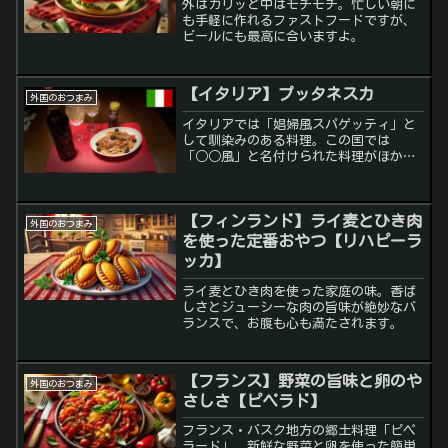
外はカリッと中はモチモチ。忙しい朝に
も手軽に作れるファストフードですが、
ビールにも最高に合いますよ。
【イタリア】プッタネスカ
外国のおつまみ
イタリアでは「娼婦風スパゲッティ」と
して馴染みのある料理。この国では
「○○風」と名付けられた料理がほかに
も沢山あるみたいでした。イタリアの風
を感じて下さい！
【フィンランド】ライ麦とひき肉
外国のおつまみ
を使った定番おやつ【リハピーラ
ッカ】
ライ麦とひき肉を使った家庭の味。香ば
しさとジューシーな肉の旨味が絶妙なバ
ランスで、お腹も心も満たされます。
【フランス】野菜の旨味と卵のや
外国のおつまみ
さしさ【ピペラド】
フランス・バスク地方の郷土料理「ピペ
ラード」。新鮮な野菜と卵を使った簡単