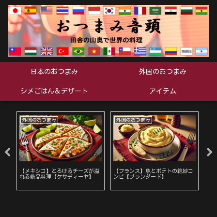
日本のおつまみ
外国のおつまみ
シメごはん＆デザート
アイテム
外国のおつまみ
外国のおつまみ
外
ッ
【メキシコ】とろけるチーズが溢
【フランス】魚とポテトの絶妙コ
【
れる絶品料理【ケサディーヤ】
ンビ【ブランダード】
テ