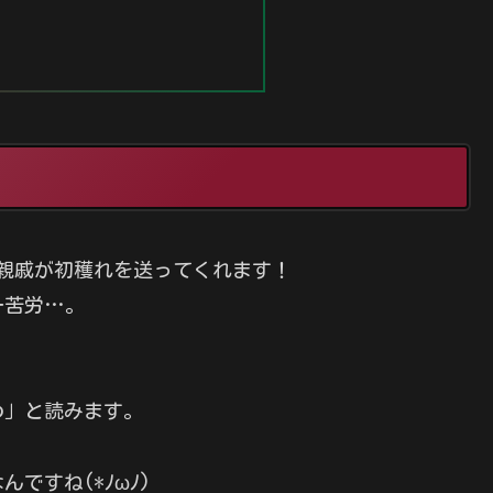
親戚が初穫れを送ってくれます！
一苦労…。
め」と読みます。
ですね(*ﾉωﾉ)