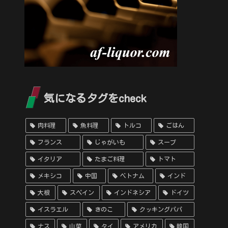
気になるタグをcheck
肉料理
魚料理
トルコ
ごはん
フランス
じゃがいも
スープ
イタリア
たまご料理
トマト
メキシコ
中国
ベトナム
インド
大根
スペイン
インドネシア
ドイツ
イスラエル
きのこ
クッキングパパ
ナス
山菜
タイ
アメリカ
韓国