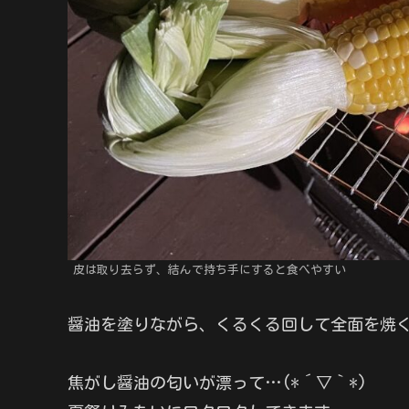
皮は取り去らず、結んで持ち手にすると食べやすい
醤油を塗りながら、くるくる回して全面を焼
焦がし醤油の匂いが漂って…(*´▽｀*)