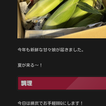
今年も新鮮な甘々娘が届きました。
夏が来る～！
調理
今日は練炭でお手軽BBQにします！