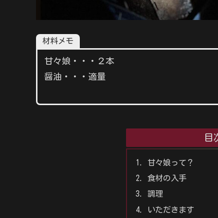
材料メモ
甘々娘・・・２本
醤油・・・適量
目
甘々娘って？
食材の入手
調理
いただきます