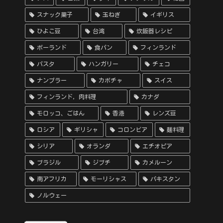
スナック菓子
玉ねぎ
イギリス
ひよこ豆
台湾
炊飯器レシピ
ポーランド
食パン
フィンランド
パスタ
ハンガリー
チェコ
ナンプラー
カボチャ
スイス
フィンランド，肉料理
カナダ
モロッコ、ごはん
香港
レンズ豆
ロシア
ギリシャ
コロンビア
麺料理
シリア
オランダ
エチオピア
ブラジル
ジブチ
カメルーン
南アフリカ
モーリシャス
パキスタン
ノルウェー