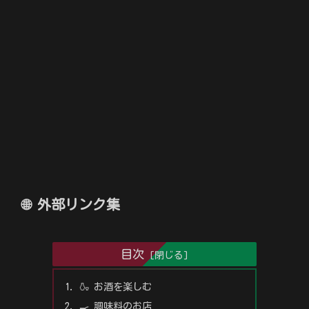
🌐 外部リンク集
目次
🍶 お酒を楽しむ
🍳 調味料のお店