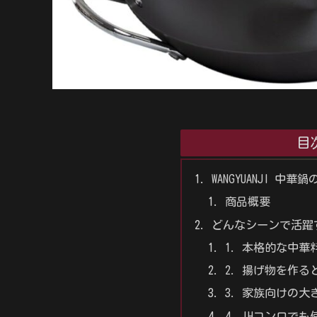
目
WANGYUANJI 中華
商品概要
どんなシーンで活躍
1. 本格的な中
2. 揚げ物を作る
3. 家族向けの
4. IHコンロで