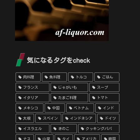
気になるタグをcheck
肉料理
魚料理
トルコ
ごはん
フランス
じゃがいも
スープ
イタリア
たまご料理
トマト
メキシコ
中国
ベトナム
インド
大根
スペイン
インドネシア
ドイツ
イスラエル
きのこ
クッキングパパ
ナス
山菜
タイ
アメリカ
韓国