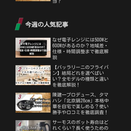
当？
今週の人気記事
なぜ電子レンジには500Wと
600Wがあるのか？地域差・
仕様・時間調整まで徹底解
説
【バッラリーニのフライパ
ン】結局どれを選べばい
い？全モデルの種類と違い
を徹底解説！
陳建一プロデュース、タマ
ハシ「北京鍋28cm」本格中
華を自宅で楽しめる？使い
勝手や口コミを徹底調査！
サーモスのポット寿命はど
れくらい？長く使うための