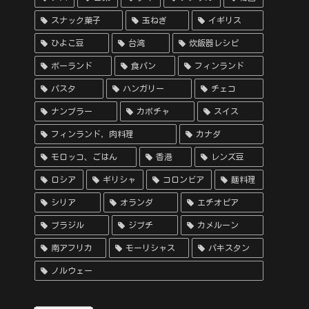
スナック菓子
玉ねぎ
イギリス
ひよこ豆
台湾
炊飯器レシピ
ポーランド
食パン
フィンランド
パスタ
ハンガリー
チェコ
ナンプラー
カボチャ
スイス
フィンランド，肉料理
カナダ
モロッコ、ごはん
香港
レンズ豆
ロシア
ギリシャ
コロンビア
麺料理
シリア
オランダ
エチオピア
ブラジル
ジブチ
カメルーン
南アフリカ
モーリシャス
パキスタン
ノルウェー