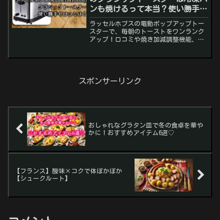
ンも焼けるって本当？使い勝手や
口コミを徹底調査！
ラッセルホブスの電動ポップアップトー
スターで、毎朝のトーストをワンランク
アップ！口コミや焼き加減調整機能、使
い方とお手入れ方法も徹底調査。
スポンサーリンク
おしゃれなグラタン皿で冬の食卓を華や
かに！おすすめアイテム6選♡
【フランス】酸味×コクで体ぽかぽか
【シュークルート】