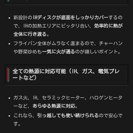
新設計の
IHディスクが底面をしっかりカバー
するの
で、IHの加熱エリアにピッタリ合い、
効率的に熱が
全体に行き渡る
。
フライパン全体がムラなく温まるので、チャーハン
や野菜炒めも
一気に火が通る
のが嬉しいポイント。
全ての熱源に対応可能 (IH、ガス、電気プレ
ートなど)
ガス火、IH、セラミックヒーター、ハロゲンヒータ
ーなど、
あらゆる熱源に対応
。
これなら、
引っ越しても使い続けられる
ので安心で
す。