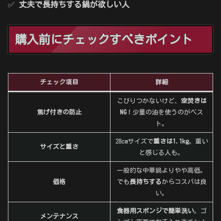
✅
丈夫で長持ちする鍋が欲しい人
購入前にチェックすべきポイント
チェック項目
詳細
こびりつかないけど、
空焚きは
焦げ付きの防止
NG
！少量の油を使うのがベス
ト。
28cmサイズで
重さは1.1kg
。重い
サイズと重さ
と感じる人も。
一般的な中華鍋よりやや高価。
価格
でも
長持ちする
からコスパは良
い。
食器用スポンジで簡単洗い
。ゴ
メンテナンス