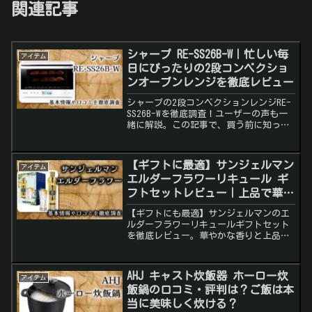
関連記事
シャープ RE-SS26B-W｜忙しい毎
アイテム
日にぴったりの2段コンベクショ
ンオーブンレンジを徹底レビュー
シャープの2段コンベクションレンジRE-
SS26B-Wを徹底調査！ユーザーの声も一
緒に解説。この記事で、買う前に知って
おくべき情報が全てわかります。
【ギフトに最適】サンジェルマン
アイテム
エルダーフラワーリキュール ギ
フトセットレビュー｜上品で華や
かな香りと味わいを贈る
【ギフトにも最適】サンジェルマンのエ
ルダーフラワーリキュールギフトセット
を徹底レビュー。華やかな香りと上品な
甘さが魅力！口コミやおすすめポイント
も紹介。
AHJ キャスト炊飯器 ホーロー炊
アイテム
飯鍋の口コミ・評判は？ご飯は本
当に美味しく炊ける？