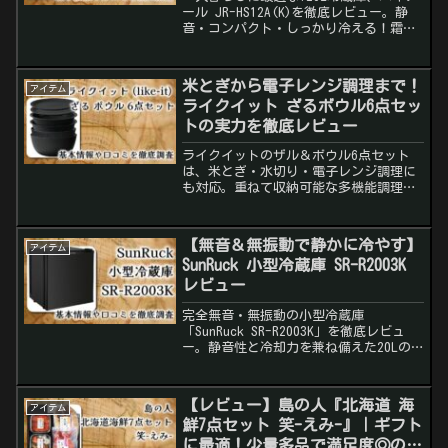
ール JR-HS12A(K)を徹底レビュー。静
音・コンパクト・しっかり冷える！霜取
りの注意点や口コミも紹介。
米とぎから電子レンジ調理まで！
アイテム
ライクイット ざるボウル6点セッ
トの実力を徹底レビュー
ライクイットのザル＆ボウル6点セット
は、米とぎ・水切り・電子レンジ調理に
も対応。重ねて収納可能な多機能調理セ
ットを徹底レビュー！
【無音＆無振動で静かに冷やす】
アイテム
SunRuck 小型冷蔵庫 SR-R2003K
レビュー
完全無音・無振動の小型冷蔵庫
「SunRuck SR-R2003K」を徹底レビュ
ー。静音性と冷却力を兼ね備えた20Lの
ミニ冷蔵庫は寝室やデスク横に最適！口
コミ・評判も多数紹介。
【レビュー】島の人『北海道 海
アイテム
鮮7点セット 笑-えみ-』｜ギフト
に最適！少量多品で満足度◎の高