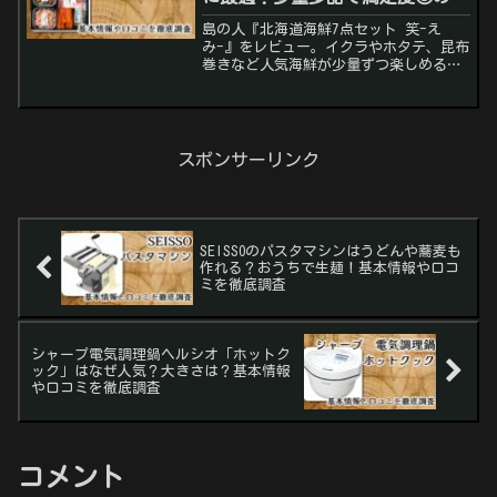
級おつまみ詰め合わせ
島の人『北海道海鮮7点セット 笑-え
み-』をレビュー。イクラやホタテ、昆布
巻きなど人気海鮮が少量ずつ楽しめる贅
沢セット。ギフト・お祝い・晩酌に最適
な理由と口コミを解説。
スポンサーリンク
SEISSOのパスタマシンはうどんや蕎麦も
作れる？おうちで生麺！基本情報や口コ
ミを徹底調査
シャープ電気調理鍋ヘルシオ「ホットク
ック」はなぜ人気？大きさは？基本情報
や口コミを徹底調査
コメント