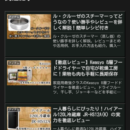
ル・クルーゼのスチーマーってど
アイテム
うなの？使い勝手やレビューを詳
しく解説！簡単レシピ付き
ル・クルーゼのスチーマー（蒸し器）の
使い勝手を詳しく解説。レビューまとめ
や活用例、お手入れ方法も紹介。購入を
検討している方必見。
【徹底レビュー】Kwasyo 8層フー
アイテム
ドドライヤーで自宅が乾燥工房
に！果物も肉も手軽に長期保存
家庭用最強クラスのKwasyo 8層フードド
ライヤーを徹底レビュー。ドライフルー
ツ、干し芋、ジャーキーなどを手軽に！
口コミ・特徴・おすすめポイントを分か
りやすく紹介します。
一人暮らしにぴったり！ハイアー
アイテム
ル120L冷蔵庫 JR-HS12A(K) の実
力を徹底レビュー
一人暮らしに最適な120L冷蔵庫、ハイア