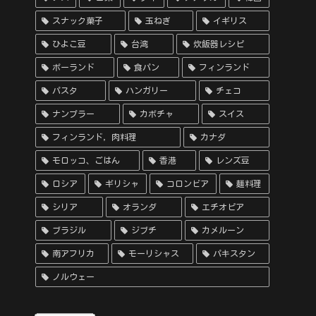
スナック菓子
玉ねぎ
イギリス
ひよこ豆
台湾
炊飯器レシピ
ポーランド
食パン
フィンランド
パスタ
ハンガリー
チェコ
ナンプラー
カボチャ
スイス
フィンランド，肉料理
カナダ
モロッコ、ごはん
香港
レンズ豆
ロシア
ギリシャ
コロンビア
麺料理
シリア
オランダ
エチオピア
ブラジル
ジブチ
カメルーン
南アフリカ
モーリシャス
パキスタン
ノルウェー