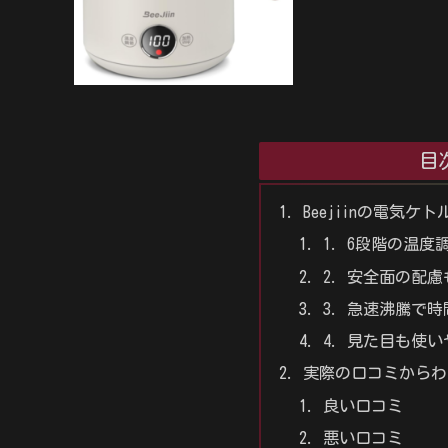
目
Beejiinの電気ケ
1. 6段階の温度
2. 安全面の配
3. 急速沸騰で
4. 見た目も使
実際の口コミからわか
良い口コミ
悪い口コミ