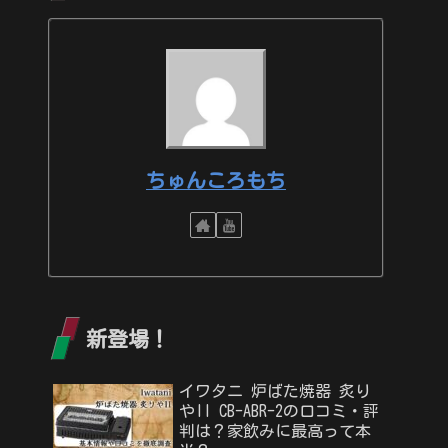
ちゅんころもち
新登場！
イワタニ 炉ばた焼器 炙り
やII CB-ABR-2の口コミ・評
判は？家飲みに最高って本