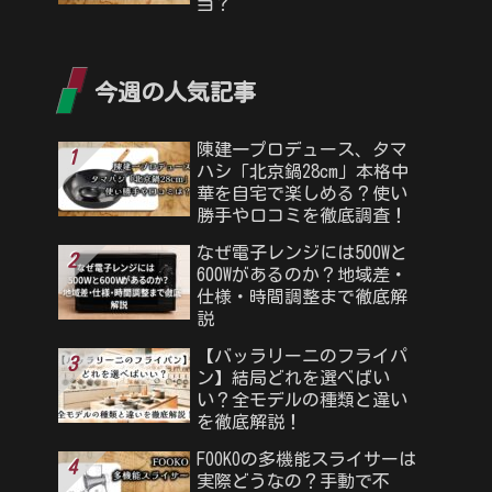
当？
今週の人気記事
陳建一プロデュース、タマ
ハシ「北京鍋28cm」本格中
華を自宅で楽しめる？使い
勝手や口コミを徹底調査！
なぜ電子レンジには500Wと
600Wがあるのか？地域差・
仕様・時間調整まで徹底解
説
【バッラリーニのフライパ
ン】結局どれを選べばい
い？全モデルの種類と違い
を徹底解説！
FOOKOの多機能スライサーは
実際どうなの？手動で不