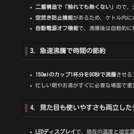
二重構造で「触れても熱くない」
ので、
空焚き防止機能
があるため、ケトル内に
自動電源オフ機能
で、沸騰後は自動的に
3. 急速沸騰で時間の節約
150mlのカップ1杯分を90秒で沸騰
させる
忙しい朝やお湯がすぐに必要な場面で重
4. 見た目も使いやすさも両立した
LEDディスプレイ
で、現在の温度と設定