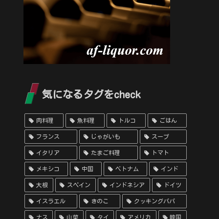
気になるタグをcheck
肉料理
魚料理
トルコ
ごはん
フランス
じゃがいも
スープ
イタリア
たまご料理
トマト
メキシコ
中国
ベトナム
インド
大根
スペイン
インドネシア
ドイツ
イスラエル
きのこ
クッキングパパ
ナス
山菜
タイ
アメリカ
韓国