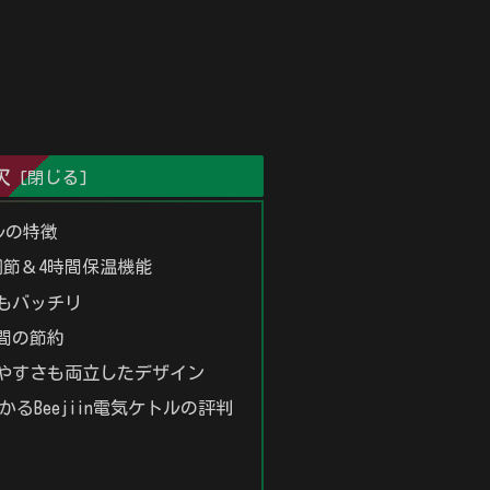
次
トルの特徴
調節＆4時間保温機能
慮もバッチリ
時間の節約
いやすさも両立したデザイン
るBeejiin電気ケトルの評判