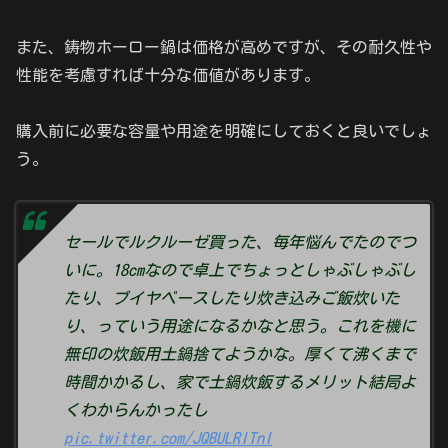
また、鋳物ホーロー鍋は価格が高めですが、その耐久性や
性能を考慮すれば十分な価値があります。
購入前に必要な容量や用途を明確にしておくと良いでしょ
う。
セールでルクルーゼ買った、毎年悩んでたのでつ
いに。18cmなので卓上でちょっとしゃぶしゃぶし
たり、ブイヤベースしたり炊き込みご飯炊いた
り、っていう用途になるかなと思う。これを機に
無印の炊飯用土鍋捨てようかな。厚くて沸くまで
時間かかるし、家で土鍋炊飯するメリット結局よ
くわからんかったし
pic.twitter.com/JQBULRITnI