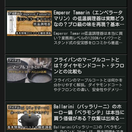
とインテリア性をアップ。ギフトにもお
すすめの逸品。
Emperor Tamarin（エンペラータ
アイテム
マリン）の低温調理器は実際どう
なの？プロ級の味を再現？基本情
報や口コミを徹底調査！
Emperor Tamarin低温調理器は本当に買
い？業務用レベルの1200Wハイパワーと
スタンド式の安定感を口コミから徹底検
証。
フライパンのマーブルコートと
アイテム
は？ダイヤモンドコート・テフロ
ンとの比較も
フライパンのマーブルコートとは何かを
分かりやすく解説。ダイヤモンドコート
やテフロンとの違い、安全性やデメリッ
トまで丁寧に整理します。
Ballarini（バッラリーニ）のホ
アイテム
ーロー鍋「ベラモンテ」は本当に
買う価値がある？炊飯は出来る
の？基本情報や口コミを徹底調
Ballarini(バッラリーニ)の「ベラモン
査！
テ ラウンド 24cm」は、無水調理もでき