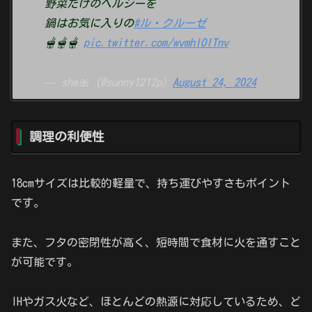
野菜だけのヘルシーを
鍋はお気に入りの
#ル・クルーゼ
🫕🫕🫕
pic.twitter.com/wvmhIOITnv
— she🎀 (@sunny1212p)
August 24, 2024
調理の利便性
18cmサイズは比較的軽量で、持ち運びやすさもポイント
です。
また、フタの密閉性が高く、短時間で食材に火を通すこと
が可能です。
IHやガス火など、ほとんどの熱源に対応しているため、ど