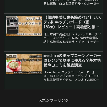
る琺瑯鍋。口コミ評価やル・クルーゼと
の違いを解説します。
【収納も美しさも諦めない】シス
アイテム
テムK キッチンボード（幅
150cm）レビュー｜高級感と機能
性が融合した日本製レンジ台
【日本製で高品質】システムKのキッチン
ボードをレビュー。幅150cmの大容量収
納と高級感ある鏡面仕上げで、キッチン
空間が美しく変わる！
maruhiroのポップコーンメーカー
アイテム
はレンジで簡単に使える？基本情
報や口コミを徹底調査
「maruhiro ポップコーンメーカー」
は、電子レンジで簡単にポップコーンを
作れる便利アイテム。ノンオイル調理が
可能で、折りたたみ収納もできる！口コ
ミやメリット・デメリットを詳しく解
説。
スポンサーリンク