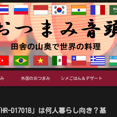
み
外国のおつまみ
シメごはん＆デザート
HR-D1701B」は何人暮らし向き？基