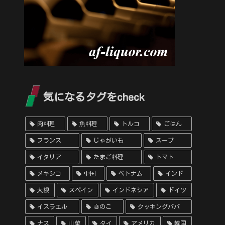
気になるタグをcheck
肉料理
魚料理
トルコ
ごはん
フランス
じゃがいも
スープ
イタリア
たまご料理
トマト
メキシコ
中国
ベトナム
インド
大根
スペイン
インドネシア
ドイツ
イスラエル
きのこ
クッキングパパ
ナス
山菜
タイ
アメリカ
韓国