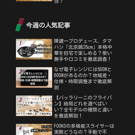
当？
今週の人気記事
陳建一プロデュース、タマ
ハシ「北京鍋28cm」本格中
華を自宅で楽しめる？使い
勝手や口コミを徹底調査！
なぜ電子レンジには500Wと
600Wがあるのか？地域差・
仕様・時間調整まで徹底解
説
【バッラリーニのフライパ
ン】結局どれを選べばい
い？全モデルの種類と違い
を徹底解説！
FOOKOの多機能スライサーは
実際どうなの？手動で不