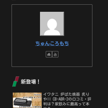
ちゅんころもち
新登場！
イワタニ 炉ばた焼器 炙り
やII CB-ABR-2の口コミ・評
判は？家飲みに最高って本