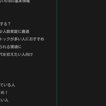
R-D1701Bの基本情報
する？
や少人数家庭に最適
ストックが多い人におすすめ
められる環境に
気代を抑えたい人向け
ている人
すめ！
ない人