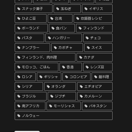
スナック菓子
玉ねぎ
イギリス
ひよこ豆
台湾
炊飯器レシピ
ポーランド
食パン
フィンランド
パスタ
ハンガリー
チェコ
ナンプラー
カボチャ
スイス
フィンランド，肉料理
カナダ
モロッコ、ごはん
香港
レンズ豆
ロシア
ギリシャ
コロンビア
麺料理
シリア
オランダ
エチオピア
ブラジル
ジブチ
カメルーン
南アフリカ
モーリシャス
パキスタン
ノルウェー