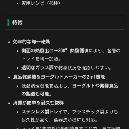
専用レシピ（48種）
特徴
効率的な均一乾燥
側面の熱風出口＋360°熱風循環
により、各層の
トレイを均一加熱。
透明なガラス扉
で乾燥状況を確認しやすい。
食品乾燥機＆ヨーグルトメーカーの2in1機能
低温調理機能を活用し、
ヨーグルトや発酵食品
の製造も可能
。
清掃が簡単＆耐久性抜群
ステンレス製トレイ
で、プラスチック製よりも
耐久性が高く、食器洗浄機にも対応。
トレイを1枚または複数枚外すことで、高さ調整