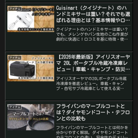
ル。購入時の注意点やお得な買い方も紹
介しています。
Cuisinart（クイジナート）のハ
アイテム
ンドミキサーは重い？それでも選
ばれる理由とは？基本情報や口コ
ミを徹底調査！
クイジナートのハンドミキサーは重い？
でも、メレンゲやパン生地のこね作業が
劇的に快適に！口コミを基に特徴・使い
方・注意点を解説します。
【2026年最新版】アイリスオーヤ
アイテム
マ 20L ポータブル冷蔵冷凍庫レ
ビュー｜車載・キャンプ・防災に
も最適
アイリスオーヤマの20Lポータブル冷蔵
冷凍庫を徹底レビュー。車載・キャン
プ・自宅サブ冷蔵庫として使える実
力、-20〜20℃対応の冷蔵・冷凍性能や
口コミ評価まで詳しく解説します。
フライパンのマーブルコートと
アイテム
は？ダイヤモンドコート・テフロ
ンとの比較も
フライパンのマーブルコートとは何かを
分かりやすく解説。ダイヤモンドコート
やテフロンとの違い、安全性やデメリッ