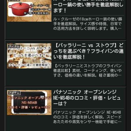
ーロー鍋の使い勝手を徹底解説し
ます！
ル・クルーゼの18cmホーロー鍋の使い勝
手を徹底解説。サイズ感や特徴、日常で
の活用方法を詳しく説明します。購入を
検討している方必見。
【バッラリーニ vs ストウブ】ど
アイテム
っちを選ぶべき？フライパンの違
いを徹底解説！
【バッラリーニとストウブのフライパン
徹底比較】素材、コーティング、使いや
すさ、価格の違いを解説。軽さ重視のバ
ッラリーニ、焼き目と旨味を追求するス
トウブ。あなたの料理スタイルに合った
フライパン選びをサポートします！
パナソニック オーブンレンジ
アイテム
NE-MS4Bの口コミ・評価・レビュ
ーは？
パナソニック オーブンレンジ NE-MS4B
の口コミ・評価を詳しく解説。スピード
あたためや蒸気センサー機能で手軽に料
理が楽しめる26Lフラットテーブルモデ