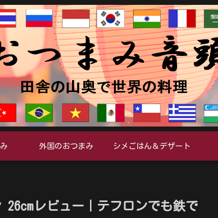
み
外国のおつまみ
シメごはん＆デザート
ン 26cmレビュー｜テフロンでも鉄で