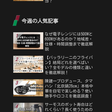
当？
今週の人気記事
なぜ電子レンジには500Wと
600Wがあるのか？地域差・
仕様・時間調整まで徹底解
説
【バッラリーニのフライパ
ン】結局どれを選べばい
い？全モデルの種類と違い
を徹底解説！
陳建一プロデュース、タマ
ハシ「北京鍋28cm」本格中
華を自宅で楽しめる？使い
勝手や口コミを徹底調査！
サーモスのポット寿命はど
れくらい？長く使うための