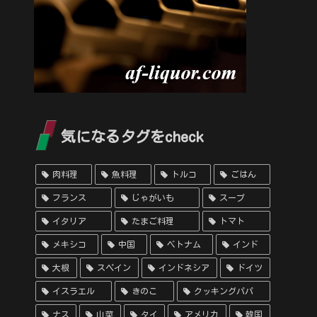
気になるタグをcheck
肉料理
魚料理
トルコ
ごはん
フランス
じゃがいも
スープ
イタリア
たまご料理
トマト
メキシコ
中国
ベトナム
インド
大根
スペイン
インドネシア
ドイツ
イスラエル
きのこ
クッキングパパ
ナス
山菜
タイ
アメリカ
韓国