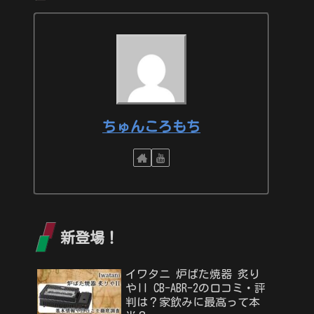
ちゅんころもち
新登場！
イワタニ 炉ばた焼器 炙り
やII CB-ABR-2の口コミ・評
判は？家飲みに最高って本