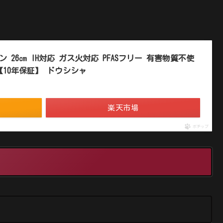
パン 26㎝ IH対応 ガス火対応 PFASフリー 有害物質不使
【10年保証】 ドウシシャ
楽天市場
ポチップ