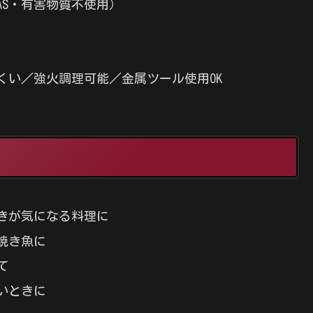
AS・有害物質不使用）
）
くい／強火調理可能／金属ツール使用OK
きが気になる料理に
焼き魚に
て
いときに