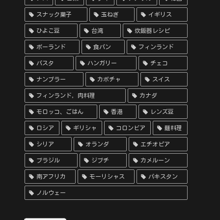
スナック菓子
玉ねぎ
イギリス
ひよこ豆
台湾
炊飯器レシピ
ポーランド
食パン
フィンランド
パスタ
ハンガリー
チェコ
ナンプラー
カボチャ
スイス
フィンランド，肉料理
カナダ
モロッコ、ごはん
香港
レンズ豆
ロシア
ギリシャ
コロンビア
麺料理
シリア
オランダ
エチオピア
ブラジル
ジブチ
カメルーン
南アフリカ
モーリシャス
パキスタン
ノルウェー