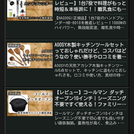
レビュー】1台7役で料理がもっと
時短＆本格派に！｜離乳食にも大
活躍
【HAGOOGI正規品】1台7役のハンドブレ
ンダーHB-6010を徹底レビュー！1000Wの
ハイパワー、無段階変速、離乳食や時短
料理に最適。口コミも紹介！
AOOSY木製キッチンツールセット
アイテム
っておしゃれだけど、コスパはど
うなの？使い勝手や口コミを徹底
調査！
AOOSYの天然アカシア木製キッチンツー
ル5点セットで、キッチンに温もりとおし
ゃれさを。口コミや使い方、素材の特性
まで徹底解説します。
【レビュー】コールマン ダッチ
アイテム
オーブン10インチ｜シーズニング
不要ですぐ使える！ファミリーに
最適な万能鍋
コールマン ダッチオーブン10インチは
シーズニング不要で初心者でも扱いやす
い鋳鉄製鍋。蓄熱性が高く、煮込み・焼
き・炊飯も美味しく仕上がる。付属品充
実でファミリーキャンプに最適。