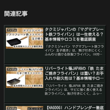
関連記事
タクミジャパンの「マグマプレー
アイテム
ト鉄フライパン」は一生使える？
基本情報や口コミを徹底調査
「タクミジャパン マグマプレート鉄フラ
イパン 玉子焼き」は、焦げ付きにくく、
ふんわり焼ける鉄製フライパン。IH対応
でお弁当作りにも最適！口コミやメリッ
ト・デメリットを詳しく解説。
リバーライト極JAPANの「鉄 たま
アイテム
ご焼きフライパン」は重い？お手
入れや耐久性は？基本情報や口コ
ミを徹底調査
「リバーライト 極JAPAN 鉄 たまご焼き
フライパン」は、サビに強く長く使える
鉄フライパン。焦げ付きにくく、ふっく
ら美味しい卵焼きが作れる！口コミやメ
リット・デメリットを徹底レビュー。
【HAGOOGI ハンドブレンダー徹底
アイテム