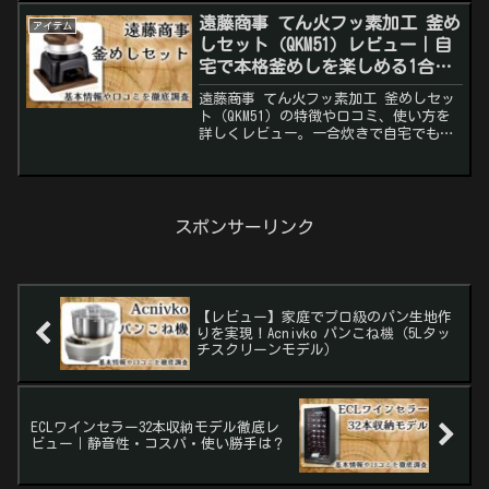
遠藤商事 てん火フッ素加工 釜め
アイテム
しセット（QKM51）レビュー｜自
宅で本格釜めしを楽しめる1合炊
きセット
遠藤商事 てん火フッ素加工 釜めしセッ
ト（QKM51）の特徴や口コミ、使い方を
詳しくレビュー。一合炊きで自宅でも本
格釜めしを楽しめる人気モデルを解説し
ます。
スポンサーリンク
【レビュー】家庭でプロ級のパン生地作
りを実現！Acnivko パンこね機（5Lタッ
チスクリーンモデル）
ECLワインセラー32本収納モデル徹底レ
ビュー｜静音性・コスパ・使い勝手は？