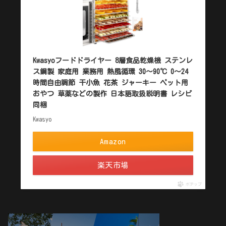
Kwasyoフードドライヤー 8層食品乾燥機 ステンレ
ス鋼製 家庭用 業務用 熱風循環 30～90℃ 0～24
時間自由調節 干小魚 花茶 ジャーキー ペット用
おやつ 草薬などの製作 日本語取扱説明書 レシピ
同梱
Kwasyo
Amazon
楽天市場
ポチップ