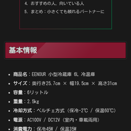
おすすめの人、向いている人
まとめ：小さくても頼れるパートナーに
基本情報
商品名
：EENOUR 小型冷蔵庫 6L 冷温庫
サイズ
：奥行き25.7cm × 幅19.5cm × 高さ31cm
容量
：6リットル
重量
：2.5kg
冷却方式
：ペルチェ方式（保冷-2℃ / 保温60℃）
電源
：AC100V / DC12V（室内・車載両用）
消費電力
：保冷45W / 保温35W