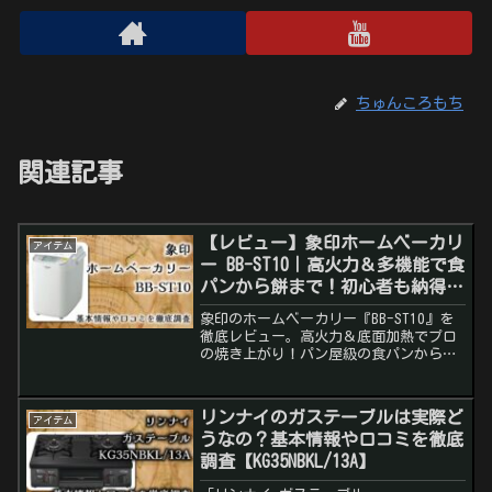
ちゅんころもち
関連記事
【レビュー】象印ホームベーカリ
アイテム
ー BB-ST10｜高火力＆多機能で食
パンから餅まで！初心者も納得の
一台とは？
象印のホームベーカリー『BB-ST10』を
徹底レビュー。高火力＆底面加熱でプロ
の焼き上がり！パン屋級の食パンからお
餅、ケーキまで。口コミ・使用感・おす
すめポイントを詳しく解説。
リンナイのガステーブルは実際ど
アイテム
うなの？基本情報や口コミを徹底
調査【KG35NBKL/13A】