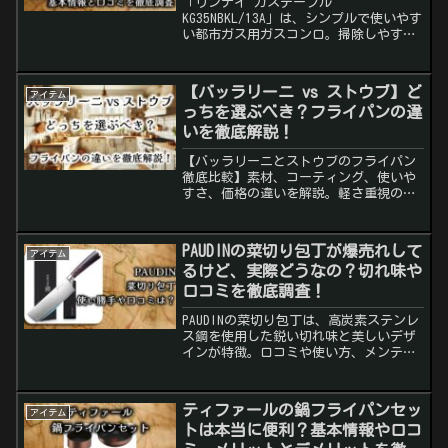
「リンナイ ガステーブル
KG35NBKL/13A」は、シンプルで使いやす
い都市ガス用ガスコンロ。掃除しやすい
トッププレートや安全機能を搭載し、コ
スパも抜群！口コミやメリット・デメリ
ットを徹底レビュー。
【バッラリーニ vs ストウブ】ど
アイテム
っちを選ぶべき？フライパンの違
いを徹底解説！
【バッラリーニとストウブのフライパン
徹底比較】素材、コーティング、使いや
すさ、価格の違いを解説。軽さ重視のバ
ッラリーニ、焼き目と旨味を追求するス
トウブ。あなたの料理スタイルに合った
フライパン選びをサポートします！
PAUDINの菜切り包丁が爆売れして
アイテム
るけど、実際どうなの？切れ味や
口コミを徹底調査！
PAUDINの菜切り包丁は、高炭素ステンレ
ス鋼を使用した鋭い切れ味と美しいデザ
インが特徴。口コミや使い方、メンテナ
ンス方法を徹底解説します。
ティファールの鍋フライパンセッ
アイテム
トは本当に便利？基本情報や口コ