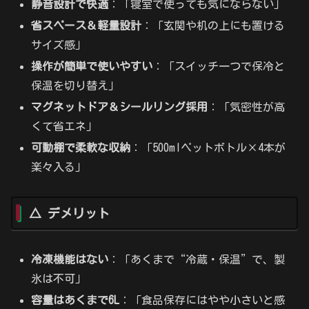
静音設計で快適
：「寝室で使っても気にならない」
省スペース＆軽量設計
：「玄関や机の上にも置ける
サイズ感」
操作が簡単で使いやすい
：「スイッチ一つで保冷と
保温を切り替え」
マグネットドア＆シールリング採用
：「気密性が高
くて省エネ」
可動棚で柔軟な収納
：「500mlペットボトル×4本が
楽々入る」
△ デメリット
冷凍機能はない
：「あくまで“冷蔵・保温”で、製
氷は不可」
容量はあくまで6L
：「食品保存にはやや小さいと感