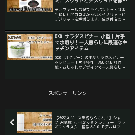
ミ、メリットとデメリットを徹底
調査
ティファールの鍋フライパンセットは本
当に便利？口コミから見えるメリットと
デメリットを解説します。焦げ付きにく
さや収納性の真実を知りたい方必見で
す。
OXO サラダスピナー 小型｜片手
アイテム
で水切り！一人暮らしに最適なキ
ッチンアイテム
OXO（オクソー）の小型サラダスピナー
をレビュー！片手操作・高い水切れ性
能・おしゃれなデザインで一人暮らしに
も最適。使い方・口コミ・向いている人
まで徹底解説。
スポンサーリンク
【冷凍スペース重視ならこれ！】シャー
プ 冷蔵庫 SJ-PD31K-W をレビュー｜プラ
ズマクラスター搭載の310Lモデルはファ
ミリー層にもおすすめ