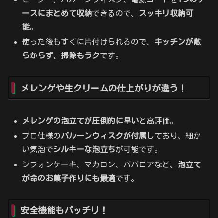
ースにまとめて収納
できるので、
スッキリ収納可
能
。
使った後もすぐに片付けられるので、
キッチンが散
らからず、掃除もラク
です。
メレンゲや生クリームの仕上がりが違う！
メレンゲの泡立てが圧倒的に早い
と高評価。
プロ仕様の
バルーンウィスクが付属
しており、細か
い気泡で
シルキーな泡立ち
が可能です。
シフォンケーキ、マカロン、ババロアなど、
泡立て
が命のお菓子作りにも最適
です。
安全機能もバッチリ！