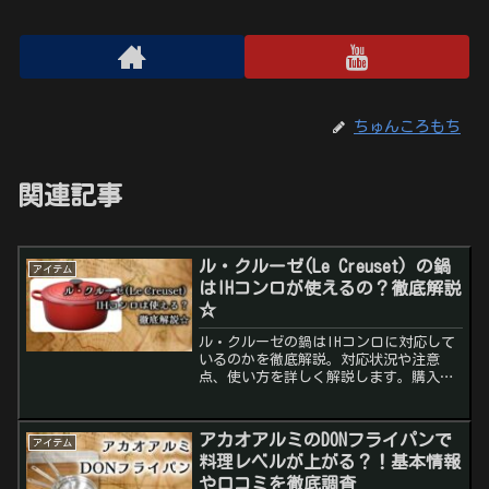
ちゅんころもち
関連記事
ル・クルーゼ(Le Creuset) の鍋
アイテム
はIHコンロが使えるの？徹底解説
☆
ル・クルーゼの鍋はIHコンロに対応して
いるのかを徹底解説。対応状況や注意
点、使い方を詳しく解説します。購入前
に確認すべきポイントも紹介。
アカオアルミのDONフライパンで
アイテム
料理レベルが上がる？！基本情報
や口コミを徹底調査