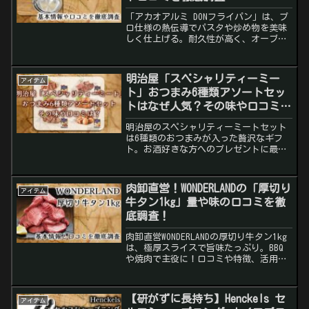
「アカオアルミ DONフライパン」は、プ
ロ仕様の熱伝導でパスタや炒め物を美味
しく仕上げる。耐久性が高く、オーブン
使用も可能！口コミやメリット・デメリ
ットを詳しく解説。
明治屋「スペシャリティーミー
アイテム
ト」おつまみ6種類アソートセッ
トはなぜ人気？その味や口コミを
徹底調査！
明治屋のスペシャリティーミートセット
は6種類のおつまみが入った贅沢なギフ
ト。お酒好きな方へのプレゼントに最
適？その味や口コミを徹底調査！
肉卸直営！WONDERLANDの「厚切り
アイテム
牛タン1kg」量や味の口コミを徹
底調査！
肉卸直営WONDERLANDの厚切り牛タン1kg
は、極厚スライスで旨味たっぷり。BBQ
や焼肉で主役に！口コミや特徴、活用シ
ーンを徹底解説。
【研がずに長持ち】Henckels セ
アイテム