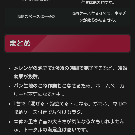
付きは魅力的
です。
収納ケース付きなので、
キッチ
収納スペースは十分か
ンが散らかりません
。
まとめ
メレンゲの泡立てが60%の時間で完了
するなど、
時短
効果が抜群
。
パン生地のこね作業もこなせる
ため、ホームベーカ
リーが不要になるかも。
1台で「混ぜる・泡立てる・こねる」
ができ、専用の
収納ケース付きで
片付けもラク
。
本体の重さや音の大きさが気になるかもしれません
が、
トータルの満足度は高い
です。