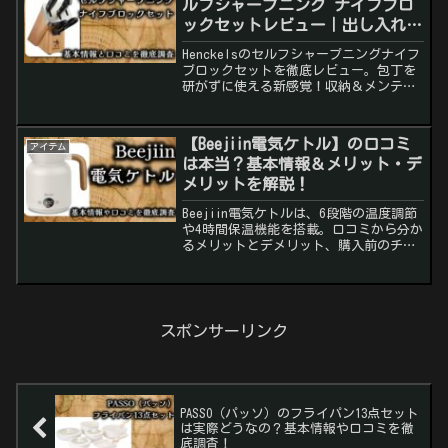
ルフシャープニング ナイフブロ
ックセットレビュー｜出し入れす
るだけで切れ味キープ！
Henckelsのセルフシャープニングナイフ
ブロックセットを徹底レビュー。包丁を
研がずに使える新感覚！収納＆メンテナ
ンスが同時に叶う日本正規品の実力と
は？
【Beejiin電気ケトル】の口コミ
アイテム
は本当？基本情報＆メリット・デ
メリットを解説！
Beejiin電気ケトルは、6段階の温度調節
や4時間保温機能を搭載。口コミから分か
るメリットとデメリット、購入前のチェ
ックポイントを解説します。
スポンサーリンク
PASSO（パッソ）のフライパン13点セット
は実際どうなの？基本情報や口コミを徹
底調査！