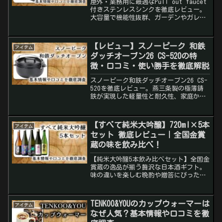
屋外・業務用に最適なPull out faucet
付きステンレスシンクを徹底レビュー。
大容量で機能性抜群、ガーデンやガレー
ジにおすすめの自立型シンク！
【レビュー】スノーピーク 和鉄
アイテム
ダッチオーブン26 CS-520の特
徴・口コミ・使い勝手を徹底解説
スノーピーク和鉄ダッチオーブン26 CS-
520を徹底レビュー。燕三条製の極薄鋳
鉄が実現した軽量性と耐久性、家庭から
キャンプまで幅広く使える魅力を解説。
口コミや使用例も紹介。
【すべて純米大吟醸】720ml×5本
アイテム
セット 徹底レビュー｜全国金賞
蔵の味を飲み比べ！
【純米大吟醸5本飲み比べセット】全国金
賞蔵の逸品が揃う贅沢な日本酒ギフト。
味の違いを楽しむ晩酌や贈答にぴった
り！
TENKOO&YOUのカップウォーマーは
アイテム
なぜ人気？基本情報や口コミを徹