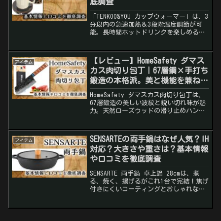
底調査
「TENKOO&YOU カップウォーマー」は、3
分以内の急速加熱＆3段階温度調節が可
能。長時間ホットドリンクを楽しめるお
しゃれな保温コースター！口コミやメリ
ットを徹底レビュー。
【レビュー】HomeSafety ダマス
アイテム
カス肉切り包丁｜67層鋼×手打ち
鍛造の本格派。美と機能を兼ね備
えた中華シェフナイフ
HomeSafety ダマスカス肉切り包丁は、
67層鍛造の美しい波紋と鋭い切れ味が魅
力。天然ローズウッドの滑り止めハンド
ルで握りやすく、プロ・家庭用のどちら
にも最適。ギフトにも人気の高級包丁。
SENSARTEの両手鍋はなぜ人気？IH
アイテム
対応？大きさや重さは？基本情報
や口コミを徹底調査
SENSARTE 両手鍋 卓上鍋 28cmは、煮
る、焼く、揚げるがこれ1台で完結！焦げ
付きにくいコーティングとおしゃれなデ
ザインで日常の料理を楽しく便利に。