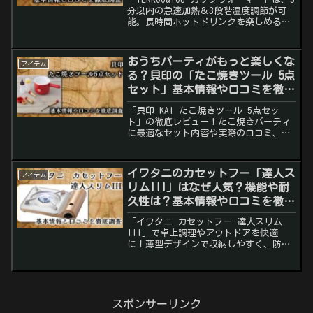
分以内の急速加熱＆3段階温度調節が可
能。長時間ホットドリンクを楽しめるお
しゃれな保温コースター！口コミやメリ
ットを徹底レビュー。
おうちパーティがもっと楽しくな
アイテム
る？貝印の「たこ焼きツール 5点
セット」基本情報や口コミを徹底
調査
「貝印 KAI たこ焼きツール 5点セッ
ト」の徹底レビュー！たこ焼きパーティ
に最適なセット内容や実際の口コミ、メ
リット・デメリットを詳しく紹介。これ
一つで手軽にたこ焼きを楽しめる！
イワタニのカセットフー「達人ス
アイテム
リムIII」はなぜ人気？機能や耐
久性は？基本情報や口コミを徹底
調査
「イワタニ カセットフー 達人スリム
III」で卓上調理やアウトドアを快適
に！薄型デザインで収納しやすく、防災
用としても活躍。口コミや機能を徹底解
説。
スポンサーリンク