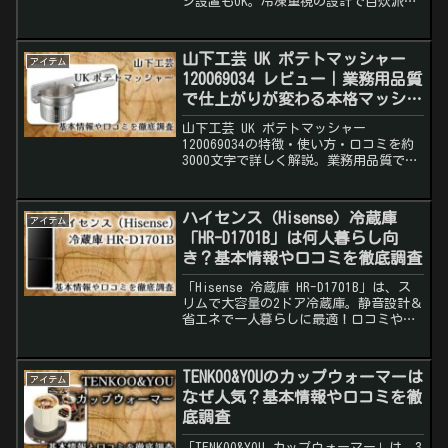
ジ設置もOK。冷凍重視の設計で自炊派に
ぴったり。
山下工芸 UK ポテトマッシャー
アイテム
120069034 レビュー｜業務用品質
で仕上がりが変わる本格マッシャ
ー
山下工芸 UK ポテトマッシャー
120069034の特徴・使い方・口コミを約
3000文字で詳しく解説。業務用品質で仕
上がりが変わる本格ポテトマッシャーの
レビュー記事です。
ハイセンス（Hisense）冷蔵庫
アイテム
「HR-D1701B」は何人暮らし向
き？基本情報や口コミを徹底調査
「Hisense 冷蔵庫 HR-D1701B」は、ス
リムで大容量の2ドア冷蔵庫。静音設計＆
省エネで一人暮らしに最適！口コミやメ
リット・デメリットを詳しく解説。
TENKOO&YOUのカップウォーマーは
アイテム
なぜ人気？基本情報や口コミを徹
底調査
「TENKOO&YOU カップウォーマー」は、3