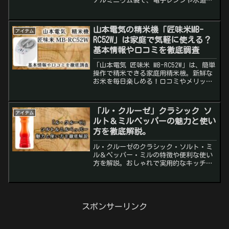
アルミニウム製で、電子レンジや水道解
凍の代わりに使えるエコな選択。口コミ
からわかる使い勝手や注意点も解説。
山本電気の精米機「匠味米MB-
アイテム
RC52W」は家庭で気軽に使える？
基本情報や口コミを徹底調査
「山本電気 匠味米 MB-RC52W」は、簡単
操作で精米できる家庭用精米機。新鮮な
お米を毎日楽しめる！口コミやメリッ
ト・デメリット、使い方を徹底レビュ
ー。
「ル・クルーゼ」クラシック ソ
アイテム
ルト＆ミルペッパーの魅力と使い
方を徹底解説。
ル・クルーゼのクラシック・ソルト・ミ
ル＆ペッパー・ミルの特徴や便利な使い
方を解説。おしゃれで実用的なキッチン
アイテムの魅力をご紹介します。
スポンサーリンク