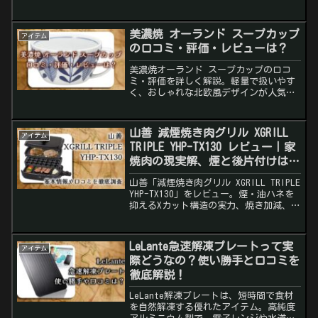
調理道具を家庭に。
美濃焼 オーランド スープカップ
アイテム
の口コミ・評価・レビューは？
美濃焼オーランド スープカップの口コ
ミ・評価を詳しく解説。軽量で扱いやす
く、おしゃれな北欧風デザインが人気の
スープマグカップです。購入前に知りた
いメリットや注意点、お得な購入方法も
紹介しています。
山善 減煙焼き肉グリル XGRILL
アイテム
TRIPLE YHP-TX130 レビュー｜家
焼肉の現実解、煙と後片付けはこ
こまで減る
山善「減煙焼き肉グリル XGRILL TRIPLE
YHP-TX130」をレビュー。煙・油ハネを
抑えるXカット構造の実力、焼き加減、た
こ焼き・平面プレートの使い勝手、向い
ている人・注意点を家庭目線で解説。
LeLante急速解凍プレートって実
アイテム
際どうなの？使い勝手と口コミを
徹底解説！
LeLante解凍プレートは、短時間で食材
を自然解凍する優れたアイテム。高純度