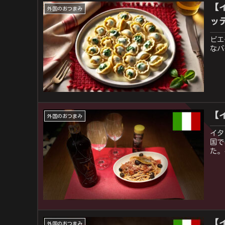
【
外国のおつまみ
ッ
ピエ
なバ
【
外国のおつまみ
イタ
国で
た。
【
外国のおつまみ