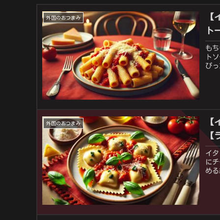
【
外国のおつまみ
ト
もち
トソ
ぴっ
【
外国のおつまみ
【
イタ
にチ
める