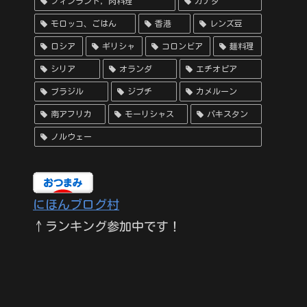
フィンランド，肉料理
カナダ
モロッコ、ごはん
香港
レンズ豆
ロシア
ギリシャ
コロンビア
麺料理
シリア
オランダ
エチオピア
ブラジル
ジブチ
カメルーン
南アフリカ
モーリシャス
パキスタン
ノルウェー
にほんブログ村
↑ランキング参加中です！