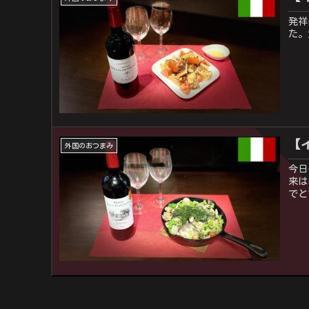
発祥
た。
【
外国のおつまみ
今日
来は
でと