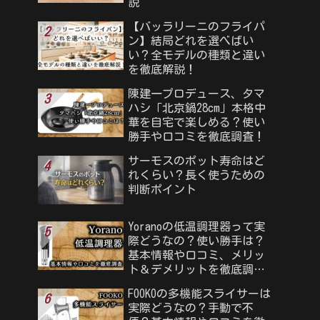
説
【バッラリーニのフライパ
ン】結局どれを選べばい
い？全モデルの種類と違い
を徹底解説！
陳建一プロデュース、タマ
ハシ「北京鍋28cm」本格中
華を自宅で楽しめる？使い
勝手や口コミを徹底調査！
サーモスのポット寿命はど
れくらい？長く使うための
判断ポイント
Yoranoの低温調理器って実
際どうなの？使い勝手は？
基本情報や口コミ、メリッ
ト＆デメリットを徹底調
査！
FOOKOの多機能スライサーは
実際どうなの？手動で不