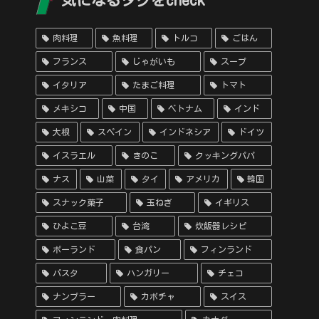
気になるタグをcheck
肉料理
魚料理
トルコ
ごはん
フランス
じゃがいも
スープ
イタリア
たまご料理
トマト
メキシコ
中国
ベトナム
インド
大根
スペイン
インドネシア
ドイツ
イスラエル
きのこ
クッキングパパ
ナス
山菜
タイ
アメリカ
韓国
スナック菓子
玉ねぎ
イギリス
ひよこ豆
台湾
炊飯器レシピ
ポーランド
食パン
フィンランド
パスタ
ハンガリー
チェコ
ナンプラー
カボチャ
スイス