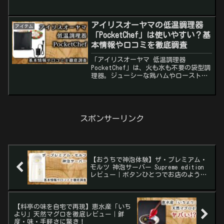
理が楽しめる26Lフラットテーブルモデ
ル。購入時の注意点やお得な買い方も紹
介しています。
アイリスオーヤマの低温調理器
アイテム
「PocketChef」は使いやすい？基
本情報や口コミを徹底調査
「アイリスオーヤマ 低温調理器
PocketChef」は、火も水も不要の袋型調
理器。ジューシーな鶏ハムやローストビ
ーフが簡単に作れる！口コミやメリッ
ト・デメリットを詳しく解説。
スポンサーリンク
【おうちで神泡体験】ザ・プレミアム・
モルツ 神泡サーバー Supreme edition
レビュー｜ボタンひとつでお店のような
泡を再現
【料亭の味を自宅で再現】恵水産「いち
より」天然マグロを徹底レビュー｜鮮
度・味・手軽さに驚き！