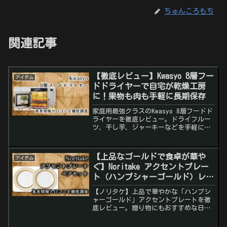
ちゅんころもち
関連記事
【徹底レビュー】Kwasyo 8層フー
アイテム
ドドライヤーで自宅が乾燥工房
に！果物も肉も手軽に長期保存
家庭用最強クラスのKwasyo 8層フードド
ライヤーを徹底レビュー。ドライフルー
ツ、干し芋、ジャーキーなどを手軽に！
口コミ・特徴・おすすめポイントを分か
りやすく紹介します。
【上品なゴールドで食卓が華や
アイテム
ぐ】Noritake アクセントプレー
ト（ハンプシャーゴールド）レビ
ュー｜贈り物にもぴったりな高級
【ノリタケ】上品で華やかな「ハンプシ
感
ャーゴールド」アクセントプレートを徹
底レビュー。贈り物にもおすすめな日本
ブランドの品格と実用性、口コミ・活用
シーンも紹介。