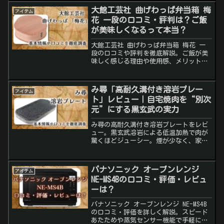
大館工芸社 曲げわっぱ弁当箱 梅
アイテム
花 一段の口コミ・評判は？ご飯
が美味しくなるって本当？
大館工芸社 曲げわっぱ弁当箱 梅花 一
段の口コミや評判を徹底解説。ご飯が美
味しく感じる理由や使用感、メリット・
デメリット、手入れ方法まで詳しく紹介
します。
み尋「高耐久溝付き溶岩プレー
アイテム
ト」レビュー｜自宅焼肉を“別次
元”にする黒玄武の実力
み尋の高耐久溝付き溶岩プレートをレビ
ュー。黒玄武溶岩による低温加熱で肉が
驚くほどジューシー。煙が少なく、家庭
焼肉の満足度を一段引き上げる本格調理
器具です。
パナソニック オーブンレンジ
アイテム
NE-MS4Bの口コミ・評価・レビュ
ーは？
パナソニック オーブンレンジ NE-MS4B
の口コミ・評価を詳しく解説。スピード
あたためや蒸気センサー機能で手軽に料