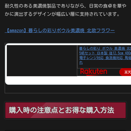
耐久性のある美濃焼製品でありながら、日常の食卓を華や
かに演出するデザインが幅広い層に支持されています。
【amazon】暮らしの彩りボウル美濃焼 北欧フラワー
暮らしの彩り ボウル 美濃焼 
5柄セット 日本製 径12.5cm 480
電子レンジ対応 食洗機対応 陶
れ
楽
購入時の注意点とお得な購入方法