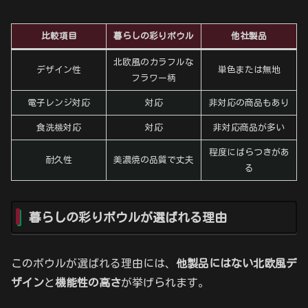
比較項目
暮らしの彩りボウル
他社製品
北欧風のカラフルな
デザイン性
単色または無地
フラワー柄
電子レンジ対応
対応
非対応の商品もあり
食洗機対応
対応
非対応商品が多い
程度にばらつきがあ
耐久性
美濃焼の品質で丈夫
る
暮らしの彩りボウルが選ばれる理由
このボウルが選ばれる理由には、
他製品にはない北欧風デ
ザイン
と
機能性の高さ
が挙げられます。