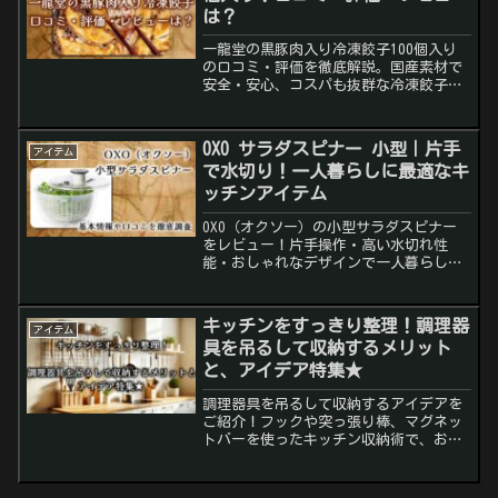
は？
一龍堂の黒豚肉入り冷凍餃子100個入り
の口コミ・評価を徹底解説。国産素材で
安全・安心、コスパも抜群な冷凍餃子。
美味しい焼き方やお得な購入方法も紹介
しています。
OXO サラダスピナー 小型｜片手
アイテム
で水切り！一人暮らしに最適なキ
ッチンアイテム
OXO（オクソー）の小型サラダスピナー
をレビュー！片手操作・高い水切れ性
能・おしゃれなデザインで一人暮らしに
も最適。使い方・口コミ・向いている人
まで徹底解説。
キッチンをすっきり整理！調理器
アイテム
具を吊るして収納するメリット
と、アイデア特集★
調理器具を吊るして収納するアイデアを
ご紹介！フックや突っ張り棒、マグネッ
トバーを使ったキッチン収納術で、おし
ゃれでスッキリとした空間を作りましょ
う♪