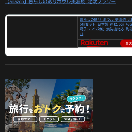
【amazon】暮らしの彩りボウル美濃焼 北欧フラワー
暮らしの彩り ボウル 美濃焼 
5柄セット 日本製 径12.5cm 480
電子レンジ対応 食洗機対応 陶
れ
楽