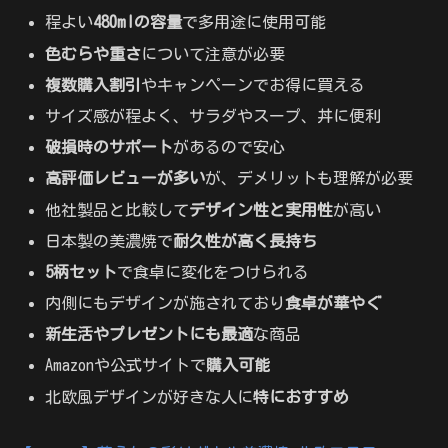
程よい
480mlの容量
で多用途に使用可能
色むらや重さ
について注意が必要
複数購入割引
やキャンペーンでお得に買える
サイズ感が程よく、サラダやスープ、丼に便利
破損時のサポート
があるので安心
高評価レビューが多い
が、デメリットも理解が必要
他社製品と比較して
デザイン性と実用性
が高い
日本製の美濃焼で
耐久性が高く長持ち
5柄セット
で食卓に変化をつけられる
内側にもデザインが施されており
食卓が華やぐ
新生活やプレゼントにも最適
な商品
Amazonや公式サイトで
購入可能
北欧風デザインが好きな人に
特におすすめ