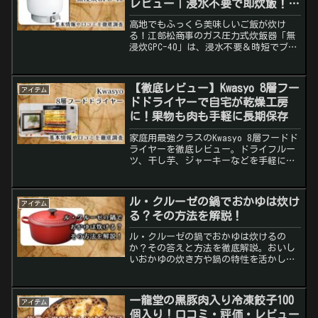
レビュー｜浸水不要で即炊飯！山
小屋でもふっくら炊けるプロ仕様
高地でもふっくら美味しいご飯が炊け
る！江部松商事のガス圧力式炊飯器「無
浸炊GPC-40」は、浸水不要＆時短でプロ
仕様。山小屋や高原でも信頼の炊き上が
り。
【徹底レビュー】Kwasyo 8層フー
アイテム
ドドライヤーで自宅が乾燥工房
に！果物も肉も手軽に長期保存
家庭用最強クラスのKwasyo 8層フードド
ライヤーを徹底レビュー。ドライフルー
ツ、干し芋、ジャーキーなどを手軽に！
口コミ・特徴・おすすめポイントを分か
りやすく紹介します。
ル・クルーゼの鍋でおかゆは炊け
アイテム
る？その方法を解説！
ル・クルーゼの鍋でおかゆは炊けるの
か？その答えと方法を徹底解説。おいし
いおかゆの炊き方や鍋の特性を活かした
調理のコツをご紹介します。
一龍堂の黒豚肉入り冷凍餃子100
アイテム
個入り！口コミ・評価・レビュー