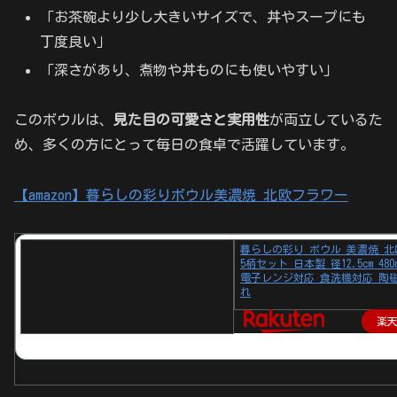
「お茶碗より少し大きいサイズで、丼やスープにも
丁度良い」
「深さがあり、煮物や丼ものにも使いやすい」
このボウルは、
見た目の可愛さと実用性
が両立しているた
め、多くの方にとって毎日の食卓で活躍しています。
【amazon】暮らしの彩りボウル美濃焼 北欧フラワー
暮らしの彩り ボウル 美濃焼 
5柄セット 日本製 径12.5cm 480
電子レンジ対応 食洗機対応 陶
れ
楽