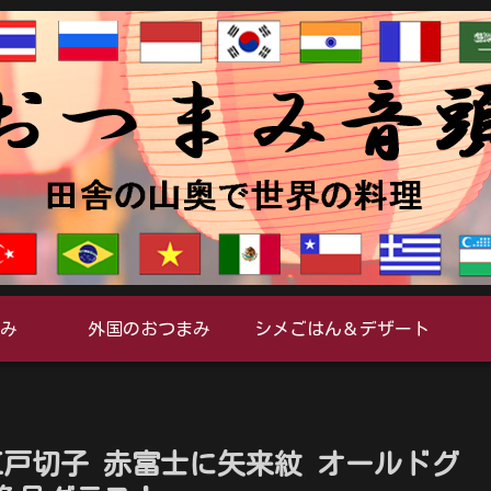
み
外国のおつまみ
シメごはん＆デザート
戸切子 赤富士に矢来紋 オールドグ