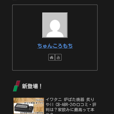
ちゅんころもち
新登場！
イワタニ 炉ばた焼器 炙り
やII CB-ABR-2の口コミ・評
判は？家飲みに最高って本