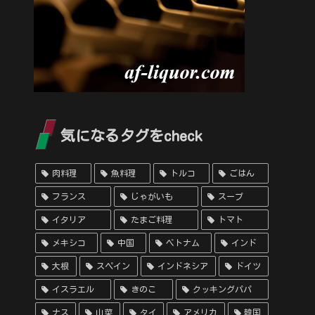
気になるタグをcheck
肉料理
魚料理
トルコ
ごはん
フランス
じゃがいも
スープ
イタリア
たまご料理
トマト
メキシコ
中国
ベトナム
インド
大根
スペイン
インドネシア
ドイツ
イスラエル
きのこ
クッキングパパ
ナス
山菜
タイ
アメリカ
韓国