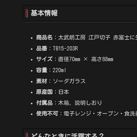
基本情報
商品名
：太武朗工房 江戸切子 赤富士に
品番
：TB15-203R
サイズ
：直径70mm × 高さ88mm
容量
：220ml
素材
：ソーダガラス
原産国
：日本
付属品
：木箱、説明しおり
使用不可
：電子レンジ・オーブン・食洗
どんなときに活躍する？