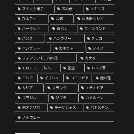
スナック菓子
玉ねぎ
イギリス
ひよこ豆
台湾
炊飯器レシピ
ポーランド
食パン
フィンランド
パスタ
ハンガリー
チェコ
ナンプラー
カボチャ
スイス
フィンランド，肉料理
カナダ
モロッコ、ごはん
香港
レンズ豆
ロシア
ギリシャ
コロンビア
麺料理
シリア
オランダ
エチオピア
ブラジル
ジブチ
カメルーン
南アフリカ
モーリシャス
パキスタン
ノルウェー